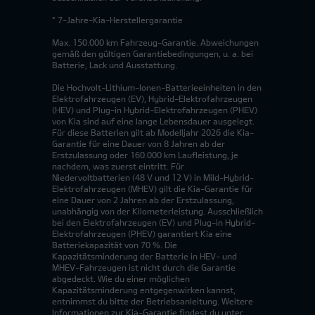
* 7-Jahre-Kia-Herstellergarantie
Max. 150.000 km Fahrzeug-Garantie. Abweichungen
gemäß den gültigen Garantiebedingungen, u. a. bei
Batterie, Lack und Ausstattung.
Die Hochvolt-Lithium-Ionen-Batterieeinheiten in den
Elektrofahrzeugen (EV), Hybrid-Elektrofahrzeugen
(HEV) und Plug-in Hybrid-Elektrofahrzeugen (PHEV)
von Kia sind auf eine lange Lebensdauer ausgelegt.
Für diese Batterien gilt ab Modelljahr 2026 die Kia-
Garantie für eine Dauer von 8 Jahren ab der
Erstzulassung oder 160.000 km Laufleistung, je
nachdem, was zuerst eintritt. Für
Niedervoltbatterien (48 V und 12 V) in Mild-Hybrid-
Elektrofahrzeugen (MHEV) gilt die Kia-Garantie für
eine Dauer von 2 Jahren ab der Erstzulassung,
unabhängig von der Kilometerleistung. Ausschließlich
bei den Elektrofahrzeugen (EV) und Plug-in Hybrid-
Elektrofahrzeugen (PHEV) garantiert Kia eine
Batteriekapazität von 70 %. Die
Kapazitätsminderung der Batterie in HEV- und
MHEV-Fahrzeugen ist nicht durch die Garantie
abgedeckt. Wie du einer möglichen
Kapazitätsminderung entgegenwirken kannst,
entnimmst du bitte der Betriebsanleitung. Weitere
Informationen zur Kia-Garantie findest du unter