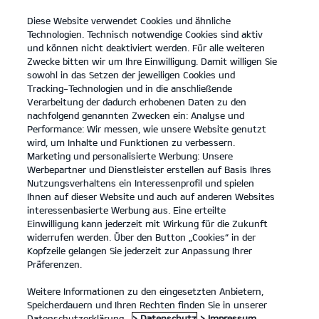
Diese Website verwendet Cookies und ähnliche
open
Technologien. Technisch notwendige Cookies sind aktiv
menu
und können nicht deaktiviert werden. Für alle weiteren
KONTAKT
Zwecke bitten wir um Ihre Einwilligung. Damit willigen Sie
sowohl in das Setzen der jeweiligen Cookies und
Tracking-Technologien und in die anschließende
...
ANGEBOTE
Verarbeitung der dadurch erhobenen Daten zu den
nachfolgend genannten Zwecken ein: Analyse und
Performance: Wir messen, wie unsere Website genutzt
KIA SERVICEANGEBOTE
wird, um Inhalte und Funktionen zu verbessern.
Marketing und personalisierte Werbung: Unsere
Werbepartner und Dienstleister erstellen auf Basis Ihres
Nutzungsverhaltens ein Interessenprofil und spielen
Ihnen auf dieser Website und auch auf anderen Websites
interessenbasierte Werbung aus. Eine erteilte
Einwilligung kann jederzeit mit Wirkung für die Zukunft
Angebote
widerrufen werden. Über den Button „Cookies“ in der
Kopfzeile gelangen Sie jederzeit zur Anpassung Ihrer
Präferenzen.
Unsere Service Angebote.
Weitere Informationen zu den eingesetzten Anbietern,
Speicherdauern und Ihren Rechten finden Sie in unserer
Wir haben eine Reihe von Service Angeboten für Kia Besitzer,
Datenschutzerklärung.
> Datenschutz
> Impressum