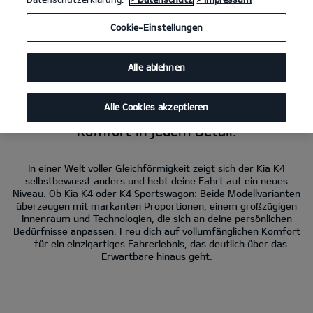
Kia K4
1.6 T-GDI DCT; 132,4 kW (180 PS): Kraftstoffverbrauch kombiniert
Cookie-Einstellungen
6,9 l/100 km. CO₂-Emissionen kombiniert 155 g/km. CO₂-Klasse E.
Kia K4 Sportswagon
1.6 T-GDI DCT; 132,4 kW (180 PS): Kraftstoffverbrauch
kombiniert 7,1 l/100 km. CO₂-Emissionen kombiniert 161 g/km. CO₂-Klasse
Alle ablehnen
F.
Alle Cookies akzeptieren
Der Kia K4.
Komfort in jedem Detail.
In einer Welt voller Gleichförmigkeit zeigt sich der Kia K4
selbstbewusst anders und hebt deine Fahrt auf ein neues
Niveau. Ob Kia K4 oder K4 Sportswagon: Beide Modellvarianten
überzeugen mit markanten Proportionen, einem großzügigen
Innenraum und Technologien, die sich an deine persönlichen
Bedürfnisse anpassen. Freu dich auf vollumfänglichen Komfort
– für ein einzigartiges Fahrerlebnis, das deutlich über das
Erwartbare hinaus geht.