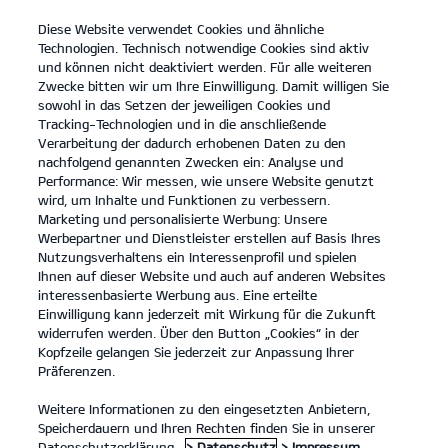
Diese Website verwendet Cookies und ähnliche
open
Technologien. Technisch notwendige Cookies sind aktiv
menu
und können nicht deaktiviert werden. Für alle weiteren
KONTAKT
Zwecke bitten wir um Ihre Einwilligung. Damit willigen Sie
sowohl in das Setzen der jeweiligen Cookies und
Tracking-Technologien und in die anschließende
KONTAKT UNTERNEHMEN
Verarbeitung der dadurch erhobenen Daten zu den
nachfolgend genannten Zwecken ein: Analyse und
Performance: Wir messen, wie unsere Website genutzt
KONTAKT UNTERNEHMEN
wird, um Inhalte und Funktionen zu verbessern.
Marketing und personalisierte Werbung: Unsere
Werbepartner und Dienstleister erstellen auf Basis Ihres
Nutzungsverhaltens ein Interessenprofil und spielen
Ihnen auf dieser Website und auch auf anderen Websites
interessenbasierte Werbung aus. Eine erteilte
Einwilligung kann jederzeit mit Wirkung für die Zukunft
widerrufen werden. Über den Button „Cookies“ in der
Kopfzeile gelangen Sie jederzeit zur Anpassung Ihrer
Modelle
Präferenzen.
Weitere Informationen zu den eingesetzten Anbietern,
Business
Speicherdauern und Ihren Rechten finden Sie in unserer
Datenschutzerklärung.
> Datenschutz
> Impressum