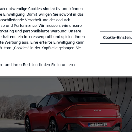
sch notwendige Cookies sind aktiv und können
e Einwilligung. Damit willigen Sie sowohl in das
 anschließende Verarbeitung der dadurch
se und Performance: Wir messen, wie unsere
Autohaus Schultheiß GmbH
Tel. :
07622 - 68500
rketing und personalisierte Werbung: Unsere
rhaltens ein Interessenprofil und spielen Ihnen
Cookie-Einstel
LE
e Werbung aus. Eine erteilte Einwilligung kann
utton „Cookies“ in der Kopfzeile gelangen Sie
ILE
n und Ihren Rechten finden Sie in unserer