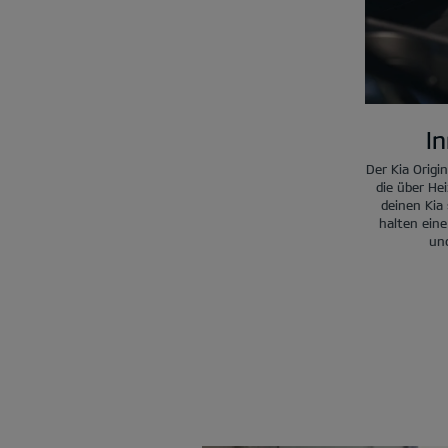
I
Der Kia Origi
die über He
deinen Kia
halten eine
und