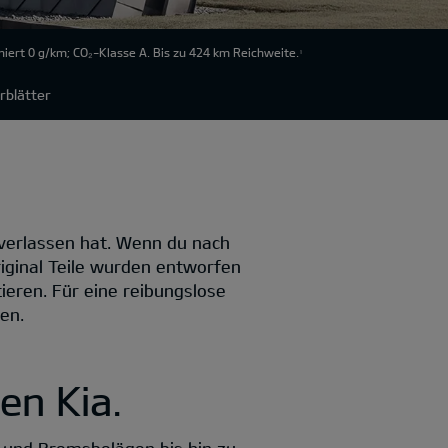
ert 0 g/km; CO₂-Klasse A. Bis zu 424 km Reichweite.
1
rblätter
k verlassen hat. Wenn du nach
Original Teile wurden entworfen
ieren. Für eine reibungslose
en.
nen Kia.
n und Bremsbelägen bis hin zu