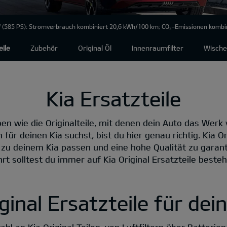
(585 PS): Stromverbrauch kombiniert 20,6 kWh/100 km; CO₂-Emissionen kombini
eile
Zubehör
Original Öl
Innenraumfilter
Wische
Kia Ersatzteile
elben wie die Originalteile, mit denen dein Auto das Wer
 für deinen Kia suchst, bist du hier genau richtig. Kia 
 zu deinem Kia passen und eine hohe Qualität zu garant
hrt solltest du immer auf Kia Original Ersatzteile besteh
ginal Ersatzteile für dei
hl an Kia Original Teilen, von Luftfiltern über Batterie