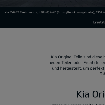
Kia EV6 GT Elektromotor, 430 kW, AWD
(Strom/Reduktionsgetriebe); 430 kW 
Ersatzt
Kia Original Teile sind dies
neuen Teilen oder Ersatzteilen
und hergestellt, um perfekt
Fa
Kia Ori
Entdecke unsere breite Auswa