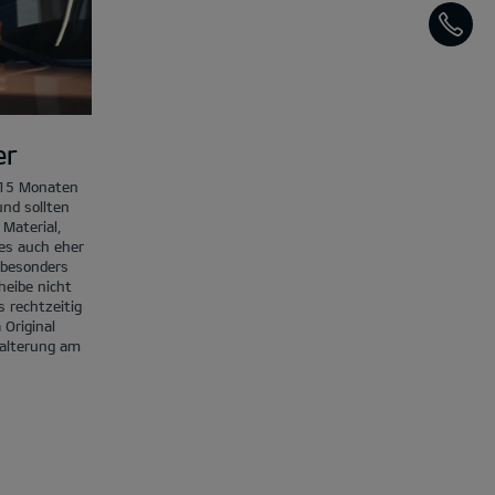
KO
er
s 15 Monaten
und sollten
Material,
es auch eher
 besonders
heibe nicht
s rechtzeitig
 Original
Halterung am