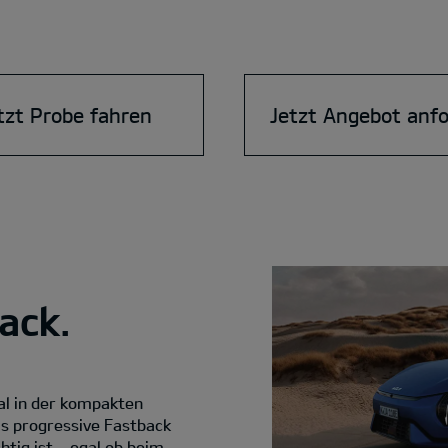
tzt Probe fahren
Jetzt Angebot anf
ack.
al in der kompakten
ls progressive Fastback
htig ist – egal ob beim