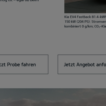
Kia EV4 Fastback 81.4-kWh
150 kW (204 PS): Stromve
kombiniert 0 g/km; CO₂-Kla
tzt Probe fahren
Jetzt Angebot anf