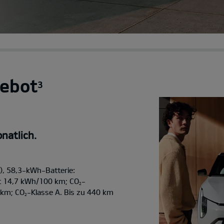
ebot
3
natlich.
, 58,3-kWh-Batterie:
t 14,7 kWh/100 km; CO
-
2
/km; CO
-Klasse A. Bis zu 440 km
2