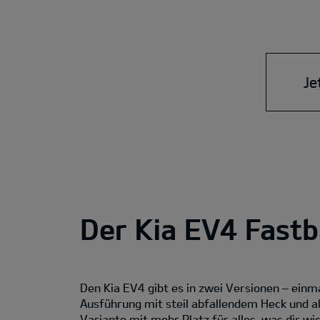
Je
Der Kia EV4 Fastb
Den Kia EV4 gibt es in zwei Versionen – einm
Ausführung mit steil abfallendem Heck und a
Variante mit mehr Platz für alles, was dir wic