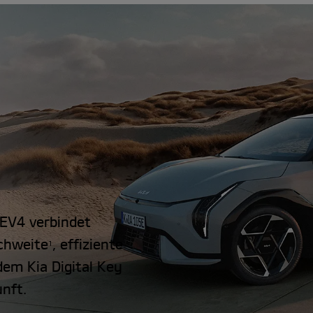
a EV4 verbindet
chweite
, effiziente
1
em Kia Digital Key
unft.