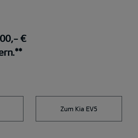
000,- €
ern.**
Zum Kia EV5