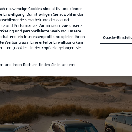
sch notwendige Cookies sind aktiv und können
e Einwilligung. Damit willigen Sie sowohl in das
 anschließende Verarbeitung der dadurch
se und Performance: Wir messen, wie unsere
Autohaus Schultheiß GmbH
Tel. :
07622 - 68500
rketing und personalisierte Werbung: Unsere
rhaltens ein Interessenprofil und spielen Ihnen
Cookie-Einstel
e Werbung aus. Eine erteilte Einwilligung kann
utton „Cookies“ in der Kopfzeile gelangen Sie
n und Ihren Rechten finden Sie in unserer